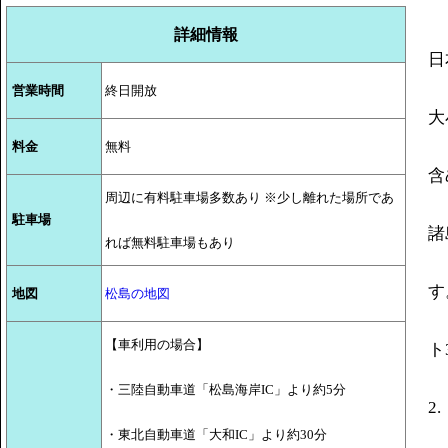
詳細情報
日
営業時間
終日開放
大
料金
無料
含
周辺に有料駐車場多数あり ※少し離れた場所であ
駐車場
諸
れば無料駐車場もあり
す
地図
松島の地図
【車利用の場合】
ト
・三陸自動車道「松島海岸IC」より約5分
2
・東北自動車道「大和IC」より約30分