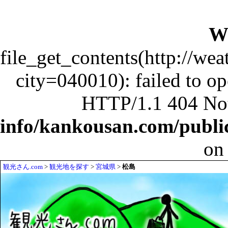
W
file_get_contents(http://wea
city=040010): failed to o
HTTP/1.1 404 No
info/kankousan.com/publ
on
観光さん.com
>
観光地を探す
>
宮城県
>
松島