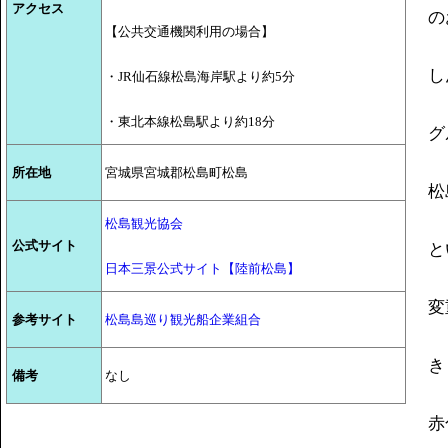
アクセス
の
【公共交通機関利用の場合】
し
・JR仙石線松島海岸駅より約5分
・東北本線松島駅より約18分
グ
所在地
宮城県宮城郡松島町松島
松
松島観光協会
公式サイト
と
日本三景公式サイト【陸前松島】
変
参考サイト
松島島巡り観光船企業組合
き
備考
なし
赤