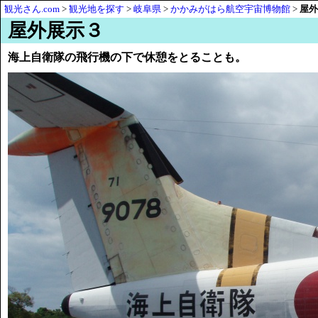
観光さん.com
>
観光地を探す
>
岐阜県
>
かかみがはら航空宇宙博物館
>
屋外
屋外展示３
海上自衛隊の飛行機の下で休憩をとることも。