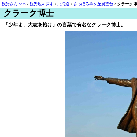
観光さん.com
>
観光地を探す
>
北海道
>
さっぽろ羊ヶ丘展望台
>
クラーク博
クラーク博士
「少年よ、大志を抱け」の言葉で有名なクラーク博士。