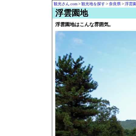
観光さん.com
>
観光地を探す
>
奈良県
>
浮雲
浮雲園地
浮雲園地はこんな雰囲気。