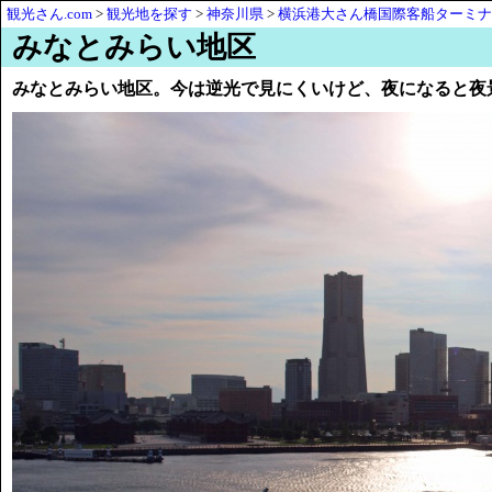
観光さん.com
>
観光地を探す
>
神奈川県
>
横浜港大さん橋国際客船ターミナ
みなとみらい地区
みなとみらい地区。今は逆光で見にくいけど、夜になると夜