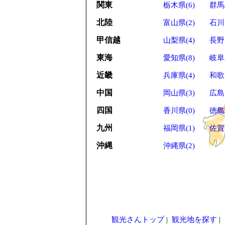
関東
栃木県(6)
群馬
北陸
富山県(2)
石川
甲信越
山梨県(4)
長野
東海
愛知県(8)
岐阜
近畿
兵庫県(4)
和歌
中国
岡山県(3)
広島
四国
香川県(0)
徳島
九州
福岡県(1)
佐賀
沖縄
沖縄県(2)
観光さんトップ
|
観光地を探す
|