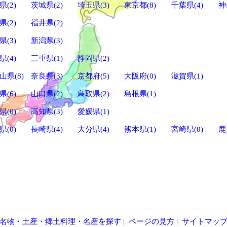
県(2)
茨城県(2)
埼玉県(3)
東京都(8)
千葉県(4)
神
県(2)
福井県(2)
県(3)
新潟県(3)
県(4)
三重県(1)
静岡県(2)
山県(8)
奈良県(3)
京都府(5)
大阪府(0)
滋賀県(1)
県(6)
山口県(2)
鳥取県(2)
島根県(1)
県(0)
高知県(3)
愛媛県(1)
県(0)
長崎県(4)
大分県(4)
熊本県(1)
宮崎県(0)
鹿
名物・土産・郷土料理・名産を探す
|
ページの見方
|
サイトマッ