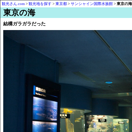
観光さん.com
>
観光地を探す
>
東京都
>
サンシャイン国際水族館
>
東京の海
東京の海
結構ガラガラだった