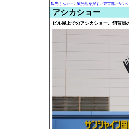
観光さん.com
>
観光地を探す
>
東京都
>
サン
アシカショー
ビル屋上でのアシカショー。飼育員