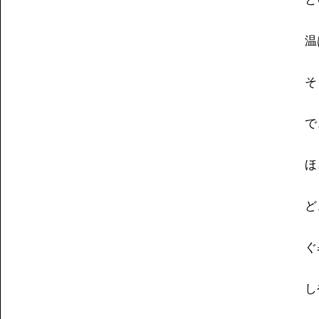
温
そ
で
ほ
ど
ぐ
し