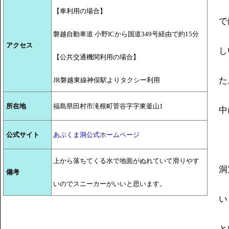
【車利用の場合】
で
磐越自動車道 小野ICから国道349号経由で約15分
アクセス
し
【公共交通機関利用の場合】
た
JR磐越東線神俣駅よりタクシー利用
所在地
福島県田村市滝根町菅谷字字東釜山1
中
公式サイト
あぶくま洞公式ホームページ
上から落ちてくる水で地面がぬれていて滑りやす
洞
備考
いのでスニーカーがいいと思います。
い
と