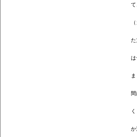
て
（
た
は
ま
間
く
か