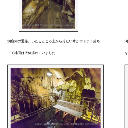
洞窟内の通路。いたるところ上から冷たい水がポトポト落ち
洞
てて地面は大体濡れていました。
を