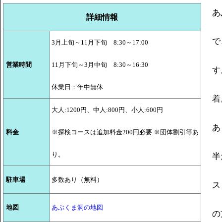
あ
詳細情報
で
3月上旬～11月下旬 8:30～17:00
営業時間
11月下旬～3月中旬 8:30～16:30
す
休業日：年中無休
着
大人:1200円、中人:800円、小人:600円
あ
料金
※探検コースは追加料金200円必要 ※団体割引等あ
り。
半
駐車場
多数あり（無料）
ス
地図
あぶくま洞の地図
の