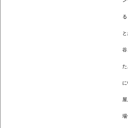
ン
る
と
谷
た
に
屋
場