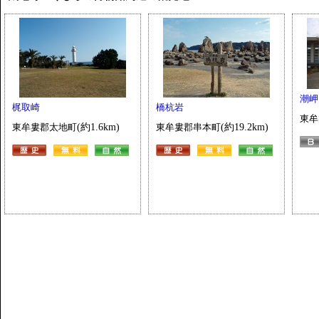
潮岬
梶取崎
橋杭岩
東牟
東牟婁郡太地町
(約1.6km)
東牟婁郡串本町
(約19.2km)