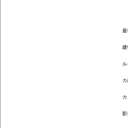
最
建
ル
カ
カ
影