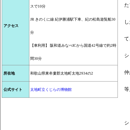
た
スで10分
JR きのくに線 紀伊勝浦駅下車、紀の松島遊覧船30
し
アクセス
分
て
【車利用】 阪和道みなべICから国道42号線で約2時
シ
間30分
仲
所在地
和歌山県東牟婁郡太地町太地2934の2
等
公式サイト
太地町立くじらの博物館
シ