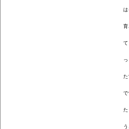
は
育
て
っ
た
で
た
う