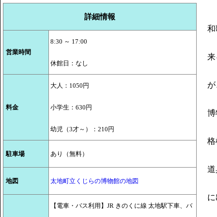
詳細情報
和
8:30 ～ 17:00
営業時間
来
休館日：なし
が
大人：1050円
料金
小学生：630円
博
幼児（3才～）：210円
格
駐車場
あり（無料）
道
地図
太地町立くじらの博物館の地図
に
【電車・バス利用】JR きのくに線 太地駅下車、バ