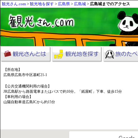
観光さん.com
>
観光地を探す
>
広島県
>
広島城
>
広島城までのアクセス
【所在地】
広島県広島市中区基町21-1
【公共交通機関利用の場合】
JR広島駅から路面電車またはバスで約10分。「紙屋町」下車、徒歩15分
【車利用の場合】
山陽自動車道広島ICから約15分