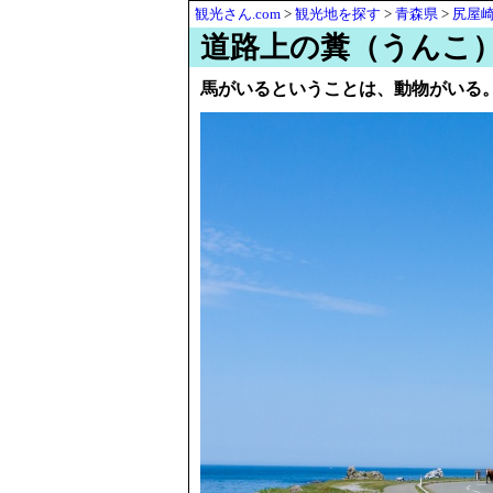
観光さん.com
>
観光地を探す
>
青森県
>
尻屋
道路上の糞（うんこ
馬がいるということは、動物がいる