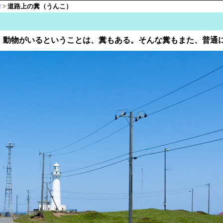
崎
>
道路上の糞（うんこ）
）
。動物がいるということは、糞もある。そんな糞もまた、普通