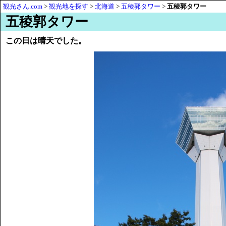
観光さん.com
>
観光地を探す
>
北海道
>
五稜郭タワー
>
五稜郭タワー
五稜郭タワー
この日は晴天でした。