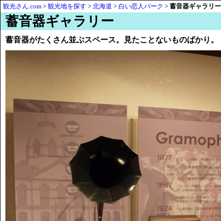
観光さん.com
>
観光地を探す
>
北海道
>
白い恋人パーク
>
蓄音器ギャラリー
蓄音器ギャラリー
蓄音器がたくさん並ぶスペース。見たことないものばかり。