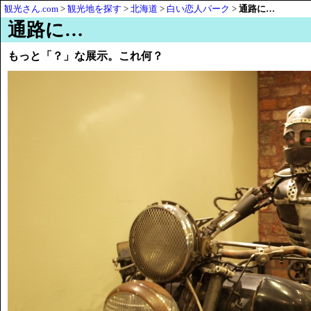
観光さん.com
>
観光地を探す
>
北海道
>
白い恋人パーク
>
通路に…
通路に…
もっと「？」な展示。これ何？