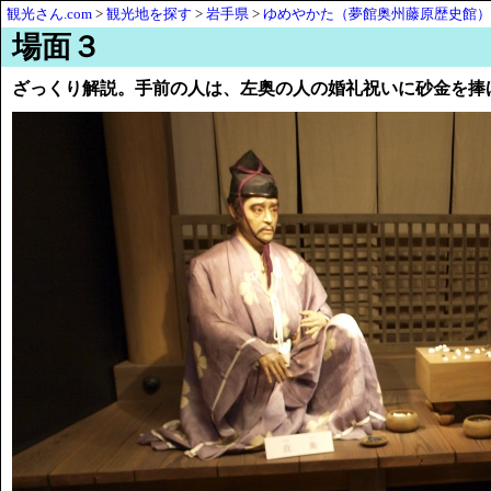
観光さん.com
>
観光地を探す
>
岩手県
>
ゆめやかた（夢館奥州藤原歴史館）
場面３
ざっくり解説。手前の人は、左奥の人の婚礼祝いに砂金を捧げ