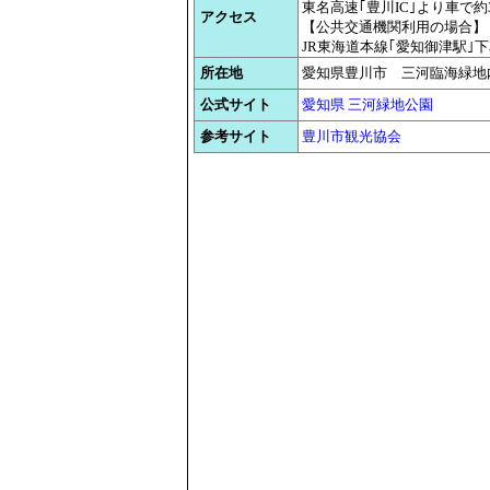
東名高速｢豊川IC｣より車で約
アクセス
【公共交通機関利用の場合】
JR東海道本線｢愛知御津駅｣下
所在地
愛知県豊川市 三河臨海緑地
公式サイト
愛知県 三河緑地公園
参考サイト
豊川市観光協会