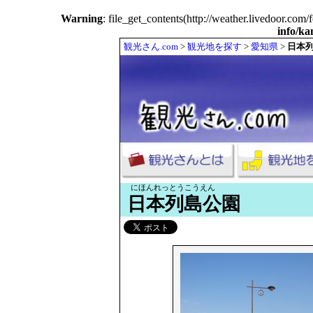
Warning
: file_get_contents(http://weather.livedoor.co
info/k
観光さん.com
>
観光地を探す
>
愛知県
>
日本
にほんれっとうこうえん
日本列島公園