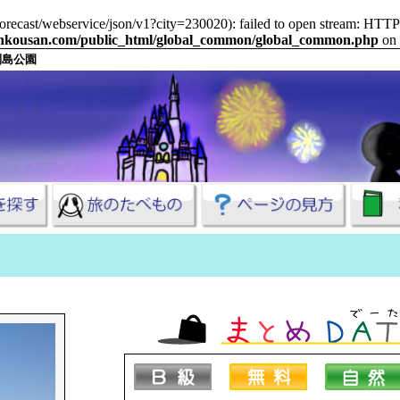
m/forecast/webservice/json/v1?city=230020): failed to open stream: HT
ankousan.com/public_html/global_common/global_common.php
on 
列島公園