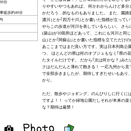
30分
りやすいやつもあれば、 何かわからんけど多分
車徒歩約40分
かだろう…的なものもありました。 また、園路
内
濃川｣とか｢四万十川｣とか書いた指標が立って
やらこの歩道が河川を表しているらしい。 さら
(築山)が10箇所ほどあって、これにも河川と同じ
山｣とか｢阿蘇山｣とか書いた指標を立てただけの
あここまではまだ良い方です。実は日本列島公
つ、 ほとんどの県は何のオブジェもなく｢県の花
たタイルだけです。 だから｢次は何かな？｣みた
クはだんだんと薄れて飽きる！ 一応九州から見
で全部歩きましたが、期待しすぎたせいもあり
かり。
ただ、散歩やジョギング、のんびりしに行くに
ですよ！！ ってか緑地公園だしそれが本来の楽
な？期待は厳禁！