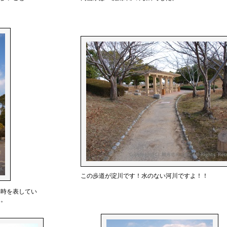
この歩道が淀川です！水のない河川ですよ！！
準時を表してい
う。