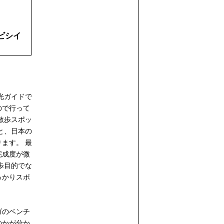
ビシイ
光ガイドで
ので行って
散歩スポッ
と、日本の
ます。 最
完成度が微
歩目的でな
っかりスポ
ゴのベンチ
のかが分か