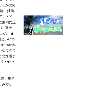
どっかの何
脇には｢信
いて、どう
に園内に丘
く｢富士
山が。 ま
園といいつ
｣が描かれ
いなワクワ
て北海道ま
、ややがっ
は良い場所
しみ方か