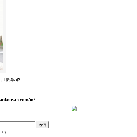
。｢新潟の良
ousan.com/m/
きます