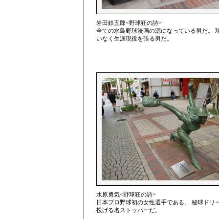
岩田鉄五郎<野球狂の詩>
全ての水島野球漫画の源になっている男だ。 
いなく生涯現役を張る男だ。
水原勇気<野球狂の詩>
日本プロ野球初の女性選手である。 秘球ドリ
投げる名ストッパーだ。