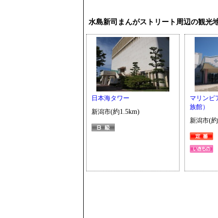
水島新司まんがストリート周辺の観光
日本海タワー
マリンピ
族館）
新潟市
(約1.5km)
新潟市
(約