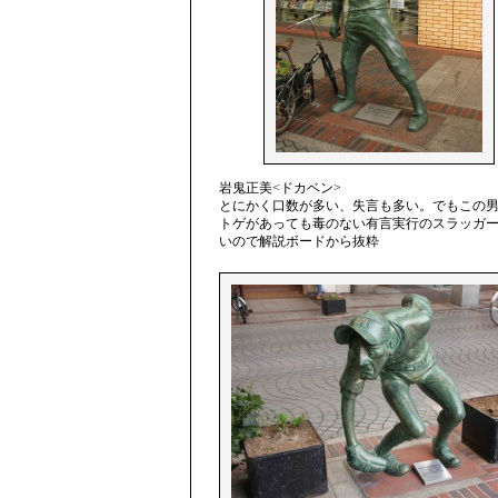
岩鬼正美<ドカベン>
とにかく口数が多い、失言も多い。でもこの
トゲがあっても毒のない有言実行のスラッガ
いので解説ボードから抜粋