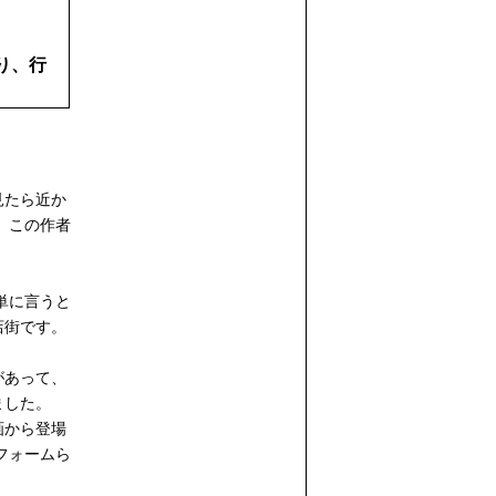
り、行
見たら近か
、この作者
。
単に言うと
店街です。
があって、
ました。
画から登場
フォームら
。