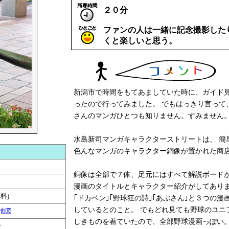
２０分
ファンの人は一緒に記念撮影した
くと楽しいと思う。
新潟市で時間をもてあましていた時に、ガイド
ったので行ってみました。 でもはっきり言って
さんのマンガひとつも知りません。すみません
水島新司マンガキャラクターストリートは、 簡
色んなマンガのキャラクター銅像が置かれた商
銅像は全部で７体、足元にはすべて解説ボード
漫画のタイトルとキャラクター紹介がしてあり
料)
｢ドカベン｣｢野球狂の詩｣｢あぶさん｣と３つの漫
しているとのこと。 でもどれ見ても野球のユニ
地図
しきものを着ていたので、全部野球漫画っぽい
。