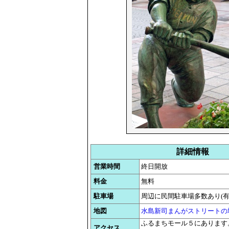
詳細情報
営業時間
終日開放
料金
無料
駐車場
周辺に民間駐車場多数あり(有
地図
水島新司まんがストリートの
ふるまちモール５にあります
アクセス