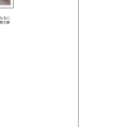
なるに
努力家