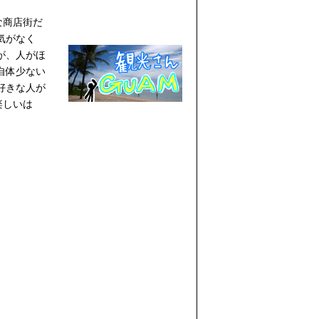
な商店街だ
気がなく
が、人がほ
自体少ない
好きな人が
楽しいは