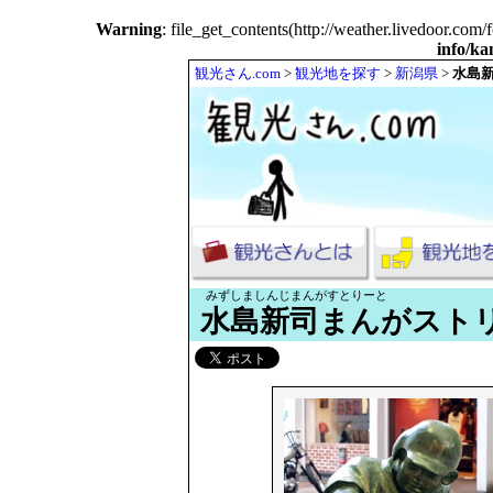
Warning
: file_get_contents(http://weather.livedoor.co
info/k
観光さん.com
>
観光地を探す
>
新潟県
>
水島
みずしましんじまんがすとりーと
水島新司まんがスト