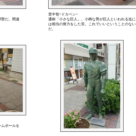
里中智<ドカベン>
球聖だ。間違
通称「小さな巨人」。小柄な男が巨人といわれる迄に
は相当の努力をした筈。これでいいということのない
だ。
ームボールを