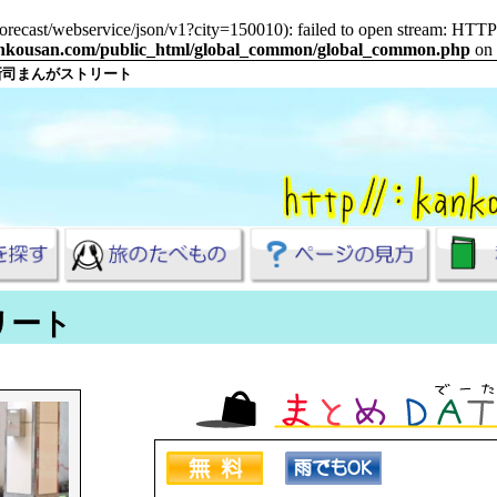
m/forecast/webservice/json/v1?city=150010): failed to open stream: HT
ankousan.com/public_html/global_common/global_common.php
on 
新司まんがストリート
リート