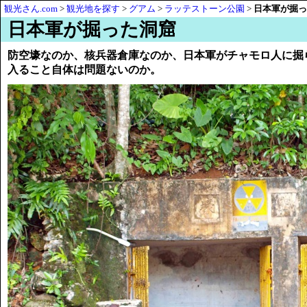
観光さん.com
>
観光地を探す
>
グアム
>
ラッテストーン公園
>
日本軍が掘っ
日本軍が掘った洞窟
防空壕なのか、核兵器倉庫なのか、日本軍がチャモロ人に掘
入ること自体は問題ないのか。