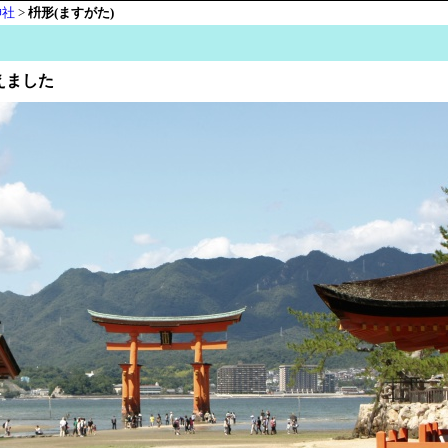
神社
>
枡形(ますがた)
えました