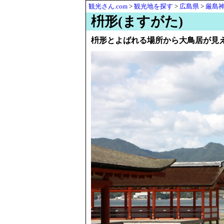
観光さん.com
>
観光地を探す
>
広島県
>
厳島
枡形(ますがた)
枡形とよばれる場所から大鳥居が見