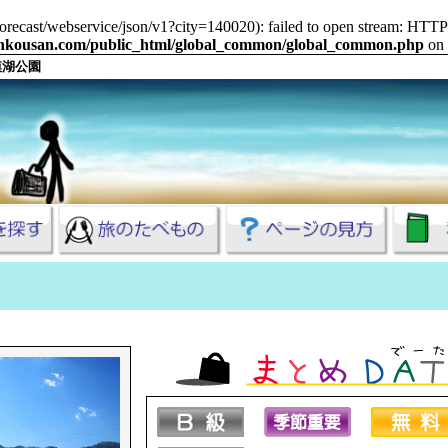
m/forecast/webservice/json/v1?city=140020): failed to open stream: HT
ankousan.com/public_html/global_common/global_common.php
on 
模湖公園