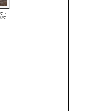
になっ
気はな