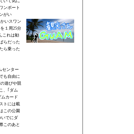
ていて気に
ワンボート
ンがい
っかいスワン
を１周25分
んこれは勧
ばらだった
たら乗った
ムセンター
でも自由に
どの遊びや競
こ、｢ダム
ダムカード
ストには載
はこの公園
ついでにダ
際このあと