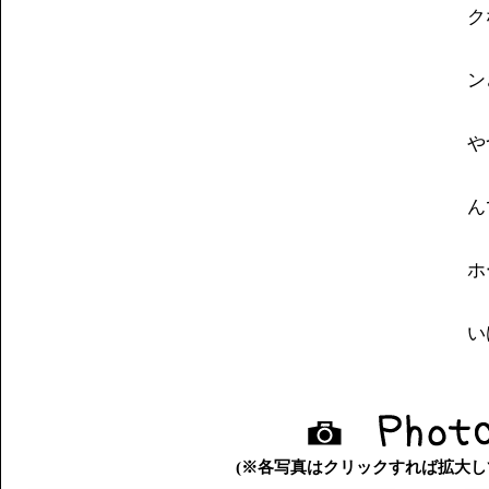
ク
ン
や
ん
ホ
い
(※各写真はクリックすれば拡大し