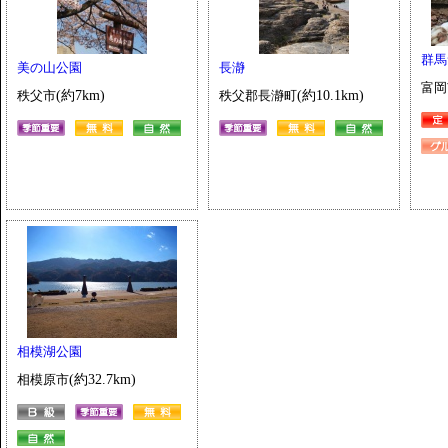
群馬
美の山公園
長瀞
富岡
秩父市
(約7km)
秩父郡長瀞町
(約10.1km)
相模湖公園
相模原市
(約32.7km)