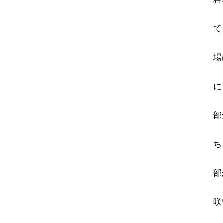
て
場
に
部
ち
部
咲