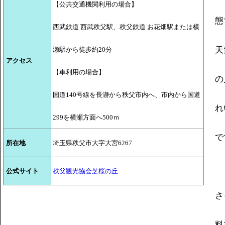
【公共交通機関利用の場合】
態
西武鉄道 西武秩父駅、秩父鉄道 お花畑駅または横
天
瀬駅から徒歩約20分
アクセス
【車利用の場合】
の
国道140号線を長瀞から秩父市内へ、市内から国道
れ
299を横瀬方面へ500ｍ
で
所在地
埼玉県秩父市大字大宮6267
公式サイト
秩父観光協会芝桜の丘
さ
料