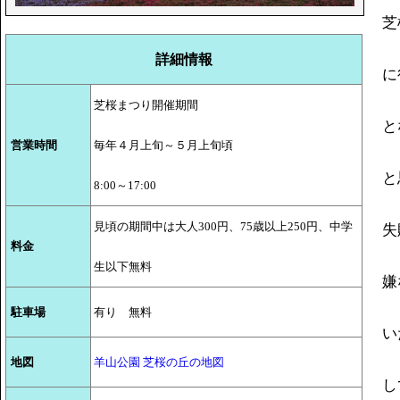
芝
詳細情報
に
芝桜まつり開催期間
と
営業時間
毎年４月上旬～５月上旬頃
と
8:00～17:00
見頃の期間中は大人300円、75歳以上250円、中学
失
料金
生以下無料
嫌
駐車場
有り 無料
い
地図
羊山公園 芝桜の丘の地図
し